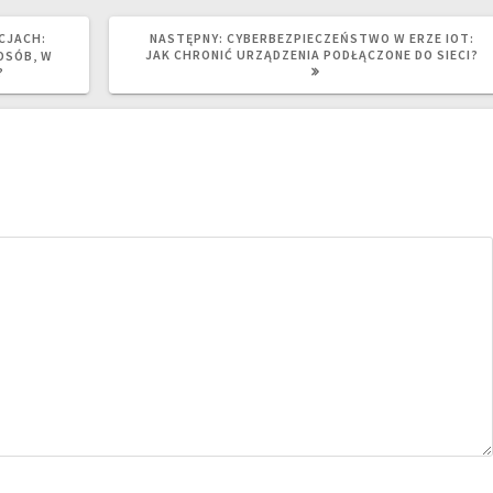
NASTĘPNY
CJACH:
NASTĘPNY:
CYBERBEZPIECZEŃSTWO W ERZE IOT:
WPIS:
JAK CHRONIĆ URZĄDZENIA PODŁĄCZONE DO SIECI?
OSÓB, W
?