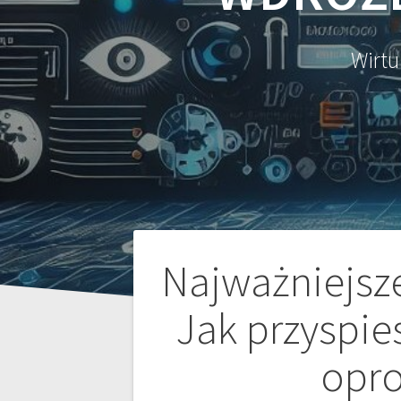
Wirtu
Nawigacja
Najważniejsz
wpisu
Jak przyspie
opr