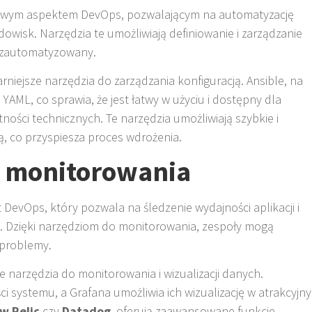
czowym aspektem DevOps, pozwalającym na automatyzację
dowisk. Narzędzia te umożliwiają definiowanie i zarządzanie
 zautomatyzowany.
rniejsze narzędzia do zarządzania konfiguracją. Ansible, na
 YAML, co sprawia, że jest łatwy w użyciu i dostępny dla
ości technicznych. Te narzędzia umożliwiają szybkie i
ą, co przyspiesza proces wdrożenia.
o monitorowania
DevOps, który pozwala na śledzenie wydajności aplikacji i
ym. Dzięki narzędziom do monitorowania, zespoły mogą
 problemy.
 narzędzia do monitorowania i wizualizacji danych.
 systemu, a Grafana umożliwia ich wizualizację w atrakcyjny
w Relic
czy
Datadog
, oferują zaawansowane funkcje