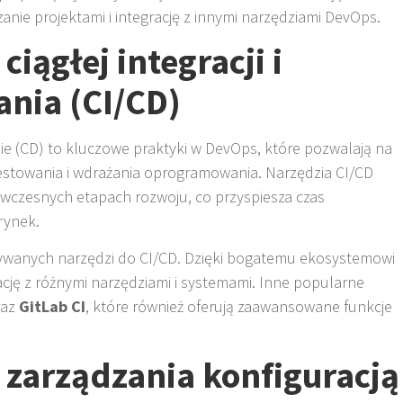
anie projektami i integrację z innymi narzędziami DevOps.
ciągłej integracji i
ania (CI/CD)
żanie (CD) to kluczowe praktyki w DevOps, które pozwalają na
stowania i wdrażania oprogramowania. Narzędzia CI/CD
czesnych etapach rozwoju, co przyspiesza czas
rynek.
używanych narzędzi do CI/CD. Dzięki bogatemu ekosystemowi
cję z różnymi narzędziami i systemami. Inne popularne
raz
GitLab CI
, które również oferują zaawansowane funkcje
 zarządzania konfiguracją