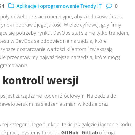
24
Aplikacje i oprogramowanie
Trendy IT
0
społy deweloperskie i operacyjne, aby zredukować czas
ek i poprawić jego jakość. W erze cyfrowej, gdy firmy
e się potrzeby rynku, DevOps stał się nie tylko trendem,
kcesu w DevOps są odpowiednie narzędzia, które
zybsze dostarczanie wartości klientom i zwiększają
le przedstawimy najważniejsze narzędzia, które mogą
ogramowania.
kontroli wersji
ps jest zarządzanie kodem źródłowym. Narzędzia do
 deweloperskim na śledzenie zmian w kodzie oraz
ej kategorii. Jego funkcje, takie jak gałęzie i łączenie kodu,
ółpracę. Systemy takie jak
GitHub
i
GitLab
oferują