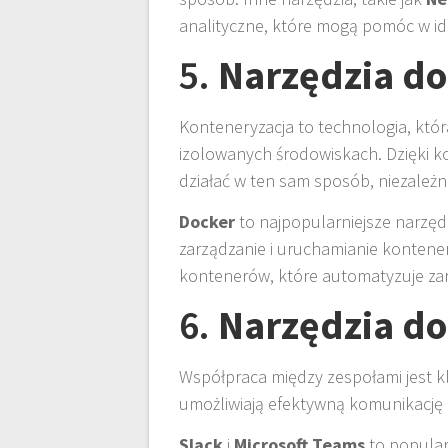
analityczne, które mogą pomóc w ide
5.
Narzędzia do
Konteneryzacja to technologia, któr
izolowanych środowiskach. Dzięki k
działać w ten sam sposób, niezależ
Docker
to najpopularniejsze narzęd
zarządzanie i uruchamianie konten
kontenerów, które automatyzuje zar
6.
Narzędzia d
Współpraca między zespołami jest 
umożliwiają efektywną komunikację i
Slack
i
Microsoft Teams
to popular