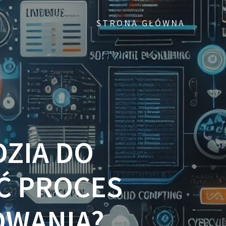
STRONA GŁÓWNA
ZIA DO
YĆ PROCES
OWANIA?