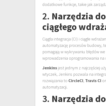
dodatkowe funkcje, takie jak zarządz
2.
Narzędzia do 
ciągłego wdraż
Ciągła integracja (CI) i ciągłe wdra
automatyzację procesów budowy, te
pomagają w wykrywaniu błędów we w
wprowadzenia oprogramowania na 
Jenkins
jest jednym z najczęściej 
wtyczek, Jenkins pozwala na integra
rozwiązania to
CircleCI
,
Travis CI
o
automatyzacji.
3.
Narzędzia do