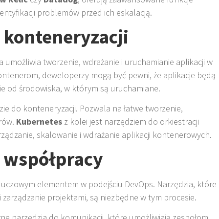
ntyfikacji problemów przed ich eskalacją.
 konteneryzacji
a umożliwia tworzenie, wdrażanie i uruchamianie aplikacji w
ontenerom, deweloperzy mogą być pewni, że aplikacje będą
nie od środowiska, w którym są uruchamiane.
zie do konteneryzacji. Pozwala na łatwe tworzenie,
erów.
Kubernetes
z kolei jest narzędziem do orkiestracji
ządzanie, skalowanie i wdrażanie aplikacji kontenerowych.
o współpracy
kluczowym elementem w podejściu DevOps. Narzędzia, które
 zarządzanie projektami, są niezbędne w tym procesie.
ne narzędzia do komunikacji, które umożliwiają zespołom