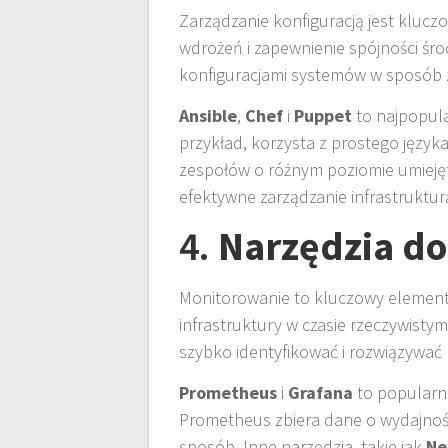
Zarządzanie konfiguracją jest klu
wdrożeń i zapewnienie spójności śro
konfiguracjami systemów w sposób
Ansible
,
Chef
i
Puppet
to najpopula
przykład, korzysta z prostego języka
zespołów o różnym poziomie umiejętn
efektywne zarządzanie infrastruktur
4.
Narzędzia d
Monitorowanie to kluczowy element 
infrastruktury w czasie rzeczywist
szybko identyfikować i rozwiązywać
Prometheus
i
Grafana
to popularne
Prometheus zbiera dane o wydajności
sposób. Inne narzędzia, takie jak
Ne