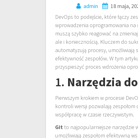
admin
18 maja, 20
DevOps to podejście, które łączy ze
wprowadzenia oprogramowania na ryn
muszą szybko reagować na zmieniając
ale i koniecznością. Kluczem do su
automatyzują procesy, umożliwiają s
efektywność zespołów. W tym artyku
przyspieszyć proces wdrożenia opr
1.
Narzędzia do 
Pierwszym krokiem w procesie DevO
kontroli wersji pozwalają zespołom
współpracę w czasie rzeczywistym.
Git
to najpopularniejsze narzędzie w t
umożliwiają zespołom efektywną wsp