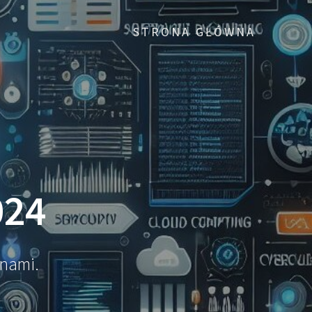
STRONA GŁÓWNA
024
 nami.