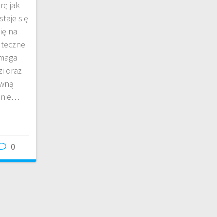
rę jak
staje się
ię na
uteczne
ymaga
i oraz
ywną
anie…
0