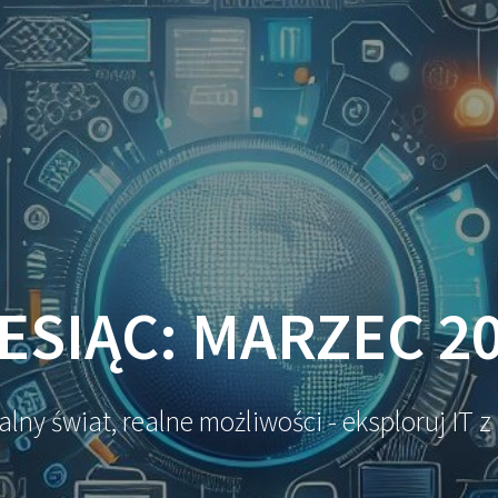
ESIĄC:
MARZEC 2
alny świat, realne możliwości - eksploruj IT z