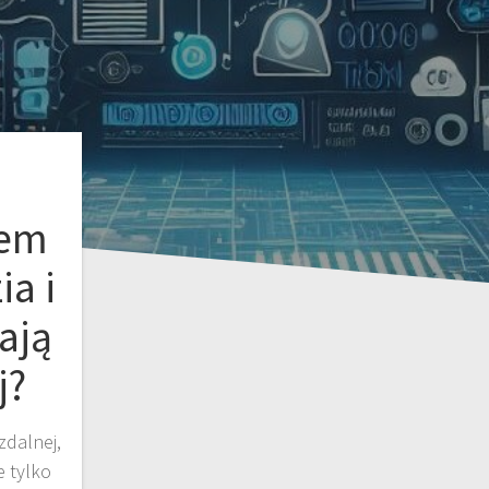
łem
ia i
ają
j?
zdalnej,
e tylko