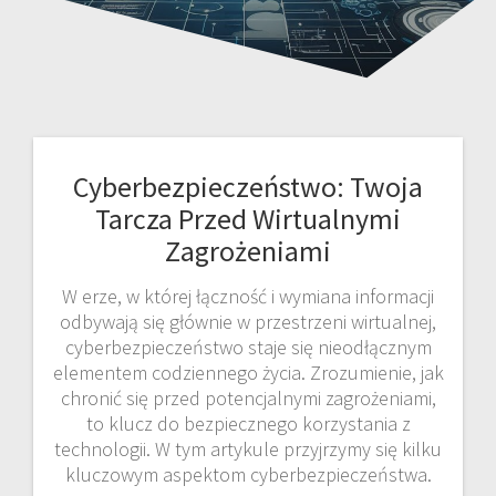
Cyberbezpieczeństwo: Twoja
Tarcza Przed Wirtualnymi
Zagrożeniami
W erze, w której łączność i wymiana informacji
odbywają się głównie w przestrzeni wirtualnej,
cyberbezpieczeństwo staje się nieodłącznym
elementem codziennego życia. Zrozumienie, jak
chronić się przed potencjalnymi zagrożeniami,
to klucz do bezpiecznego korzystania z
technologii. W tym artykule przyjrzymy się kilku
kluczowym aspektom cyberbezpieczeństwa.