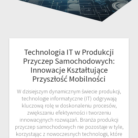
Technologia IT w Produkcji
Przyczep Samochodowych:
Innowacje Kształtujące
Przyszłość Mobilności
W dzisiejszym dynamicznym świecie produkcji,
technologie informatyczne (IT) odgrywają
kluczową rolę w doskonaleniu procesów,
zwiększaniu efektywności i tworzeniu
innowacyjnych rozwiązań. Branża produkcji
przyczep samochodowych nie pozostaje w tyle,
korzystając z nowoczesnych technologii, które