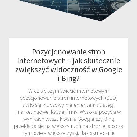
Pozycjonowanie stron
internetowych – jak skutecznie
zwiększyć widoczność w Google
i Bing?
W dzisiejszym świecie internetowym
pozycjonowanie stron internetowych (SEO)
stało się kluczowym elementem strategii
marketingowej każdej firmy. Wysoka pozycja w
wynikach wyszukiwania Google czy Bing
przekłada się na większy ruch na stronie, a co za
tym idzie – większe zyski. Jak skutecznie