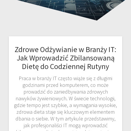
Zdrowe Odżywianie w Branży IT:
Jak Wprowadzić Zbilansowaną
Dietę do Codziennej Rutyny
Praca w branży IT często wiąże się z długimi
godzinami przed komputerem, co może
prowadzić do zaniedbywania zdrowych
nawyków żywieniowych. W świecie technologii,
gdzie tempo jest szybkie, a wymagania wysokie,
zdrowa dieta staje się kluczowym elementem
dbania o siebie. W tym artykule przedstawimy,
jak profesjonaliści IT mogą wprowadzić