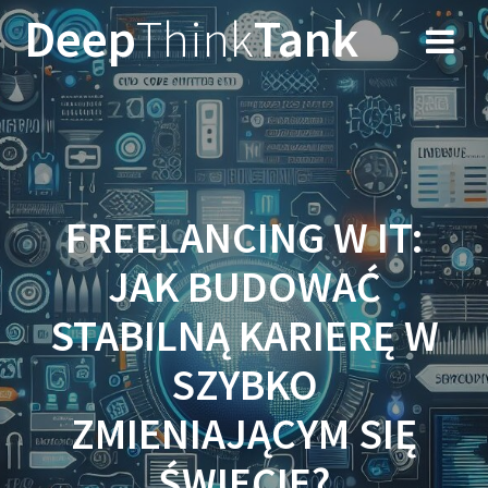
Przejdź
Deep
Think
Tank
do
treści
FREELANCING W IT:
JAK BUDOWAĆ
STABILNĄ KARIERĘ W
SZYBKO
ZMIENIAJĄCYM SIĘ
ŚWIECIE?