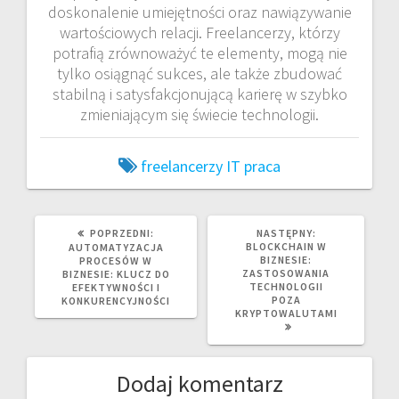
doskonalenie umiejętności oraz nawiązywanie
wartościowych relacji. Freelancerzy, którzy
potrafią zrównoważyć te elementy, mogą nie
tylko osiągnąć sukces, ale także zbudować
stabilną i satysfakcjonującą karierę w szybko
zmieniającym się świecie technologii.
freelancerzy
IT
praca
POPRZEDNI
NASTĘPNY
POPRZEDNI:
NASTĘPNY:
WPIS:
WPIS:
BLOCKCHAIN W
AUTOMATYZACJA
BIZNESIE:
PROCESÓW W
ZASTOSOWANIA
BIZNESIE: KLUCZ DO
TECHNOLOGII
EFEKTYWNOŚCI I
POZA
KONKURENCYJNOŚCI
KRYPTOWALUTAMI
Dodaj komentarz