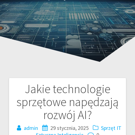
Jakie technologie
Nawigacja
sprzętowe napędzają
wpisu
rozwój AI?
admin
29 stycznia, 2025
Sprzęt IT
Sztuczna Inteligencja
0