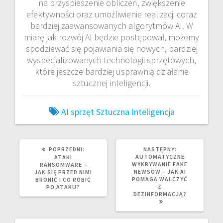
na przyspieszenie obliczeń, zwiększenie
efektywności oraz umożliwienie realizacji coraz
bardziej zaawansowanych algorytmów AI. W
miarę jak rozwój AI będzie postępował, możemy
spodziewać się pojawiania się nowych, bardziej
wyspecjalizowanych technologii sprzętowych,
które jeszcze bardziej usprawnią działanie
sztucznej inteligencji.
AI
sprzęt
Sztuczna Inteligencja
POPRZEDNI
NASTĘPNY
POPRZEDNI:
NASTĘPNY:
WPIS:
WPIS:
AUTOMATYCZNE
ATAKI
WYKRYWANIE FAKE
RANSOMWARE –
NEWSÓW – JAK AI
JAK SIĘ PRZED NIMI
POMAGA WALCZYĆ
BRONIĆ I CO ROBIĆ
Z
PO ATAKU?
DEZINFORMACJĄ?