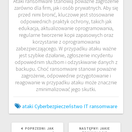
Ataki ransomware stanowią poważne zagrożenie
zarówno dla firm, jak i osób prywatnych. Aby się
przed nimi bronić, kluczowe jest stosowanie
odpowiednich praktyk ochrony, takich jak
edukacja, aktualizowanie oprogramowania,
regularne tworzenie kopii zapasowych oraz
korzystanie z oprogramowania
zabezpieczającego. W przypadku ataku ważne
jest szybkie działanie, zgłoszenie incydentu
odpowiednim służbom i odzyskiwanie danych z
backupu. Choć ransomware stanowi poważne
zagrożenie, odpowiednie przygotowanie i
reagowanie w przypadku ataku może znacznie
zminimalizować jego skutki.
ataki
Cyberbezpieczeństwo
IT
ransomware
POPRZEDNI
NASTĘPNY
POPRZEDNI:
JAK
NASTĘPNY:
JAKIE