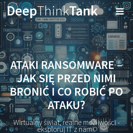
Przejdź
Deep
Think
Tank
do
treści
ATAKI RANSOMWARE –
JAK SIĘ PRZED NIMI
BRONIĆ I CO ROBIĆ PO
ATAKU?
Wirtualny świat, realne możliwości -
eksploruj IT z nami.