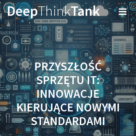
Przejdź
Deep
Think
Tank
do
treści
PRZYSZŁOŚĆ
SPRZĘTU IT:
INNOWACJE
KIERUJĄCE NOWYMI
STANDARDAMI