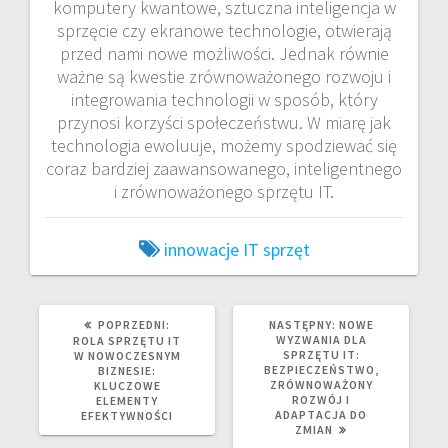
komputery kwantowe, sztuczna inteligencja w
sprzęcie czy ekranowe technologie, otwierają
przed nami nowe możliwości. Jednak równie
ważne są kwestie zrównoważonego rozwoju i
integrowania technologii w sposób, który
przynosi korzyści społeczeństwu. W miarę jak
technologia ewoluuje, możemy spodziewać się
coraz bardziej zaawansowanego, inteligentnego
i zrównoważonego sprzętu IT.
innowacje
IT
sprzęt
POPRZEDNI
NASTĘPNY
POPRZEDNI:
NASTĘPNY:
NOWE
WPIS:
WPIS:
WYZWANIA DLA
ROLA SPRZĘTU IT
SPRZĘTU IT:
W NOWOCZESNYM
BEZPIECZEŃSTWO,
BIZNESIE:
ZRÓWNOWAŻONY
KLUCZOWE
ROZWÓJ I
ELEMENTY
ADAPTACJA DO
EFEKTYWNOŚCI
ZMIAN