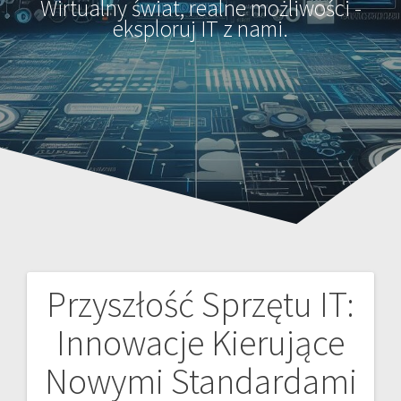
Wirtualny świat, realne możliwości -
eksploruj IT z nami.
Przyszłość Sprzętu IT:
Nawigacja
Innowacje Kierujące
wpisu
Nowymi Standardami