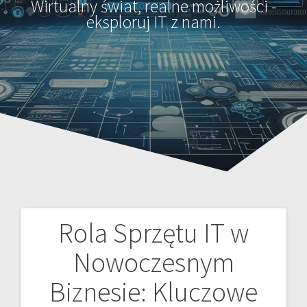
Wirtualny świat, realne możliwości -
eksploruj IT z nami.
Rola Sprzętu IT w
Nawigacja
Nowoczesnym
wpisu
Biznesie: Kluczowe