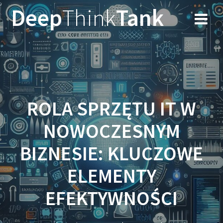
Przejdź
Deep
Think
Tank
do
treści
ROLA SPRZĘTU IT W
NOWOCZESNYM
BIZNESIE: KLUCZOWE
ELEMENTY
EFEKTYWNOŚCI