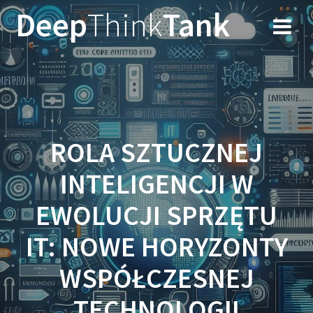
Przejdź
Deep
Think
Tank
do
treści
ROLA SZTUCZNEJ
INTELIGENCJI W
EWOLUCJI SPRZĘTU
IT: NOWE HORYZONTY
WSPÓŁCZESNEJ
TECHNOLOGII