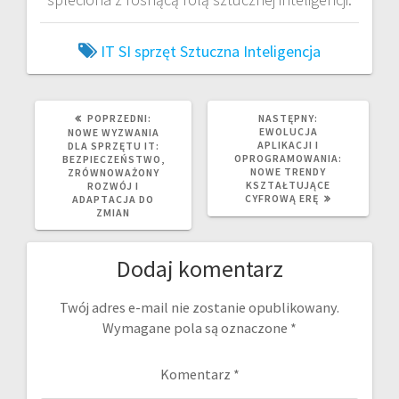
IT
SI
sprzęt
Sztuczna Inteligencja
POPRZEDNI
NASTĘPNY
POPRZEDNI:
NASTĘPNY:
WPIS:
WPIS:
EWOLUCJA
NOWE WYZWANIA
APLIKACJI I
DLA SPRZĘTU IT:
OPROGRAMOWANIA:
BEZPIECZEŃSTWO,
NOWE TRENDY
ZRÓWNOWAŻONY
KSZTAŁTUJĄCE
ROZWÓJ I
CYFROWĄ ERĘ
ADAPTACJA DO
ZMIAN
Dodaj komentarz
Twój adres e-mail nie zostanie opublikowany.
Wymagane pola są oznaczone
*
Komentarz
*