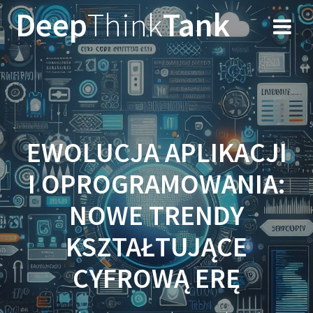
Przejdź
Deep
Think
Tank
do
treści
EWOLUCJA APLIKACJI
I OPROGRAMOWANIA:
NOWE TRENDY
KSZTAŁTUJĄCE
CYFROWĄ ERĘ