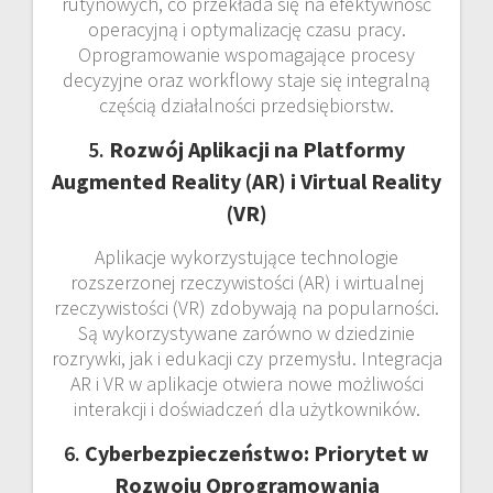
rutynowych, co przekłada się na efektywność
operacyjną i optymalizację czasu pracy.
Oprogramowanie wspomagające procesy
decyzyjne oraz workflowy staje się integralną
częścią działalności przedsiębiorstw.
5.
Rozwój Aplikacji na Platformy
Augmented Reality (AR) i Virtual Reality
(VR)
Aplikacje wykorzystujące technologie
rozszerzonej rzeczywistości (AR) i wirtualnej
rzeczywistości (VR) zdobywają na popularności.
Są wykorzystywane zarówno w dziedzinie
rozrywki, jak i edukacji czy przemysłu. Integracja
AR i VR w aplikacje otwiera nowe możliwości
interakcji i doświadczeń dla użytkowników.
6.
Cyberbezpieczeństwo: Priorytet w
Rozwoju Oprogramowania