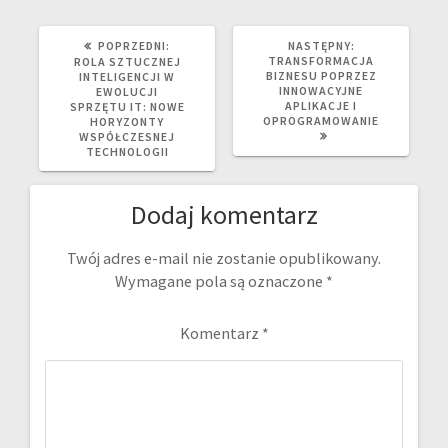
POPRZEDNI
NASTĘPNY
POPRZEDNI:
NASTĘPNY:
WPIS:
WPIS:
TRANSFORMACJA
ROLA SZTUCZNEJ
BIZNESU POPRZEZ
INTELIGENCJI W
INNOWACYJNE
EWOLUCJI
APLIKACJE I
SPRZĘTU IT: NOWE
OPROGRAMOWANIE
HORYZONTY
WSPÓŁCZESNEJ
TECHNOLOGII
Dodaj komentarz
Twój adres e-mail nie zostanie opublikowany.
Wymagane pola są oznaczone
*
Komentarz
*