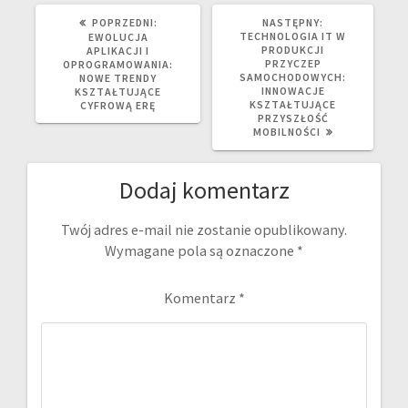
POPRZEDNI
NASTĘPNY
POPRZEDNI:
NASTĘPNY:
WPIS:
WPIS:
TECHNOLOGIA IT W
EWOLUCJA
PRODUKCJI
APLIKACJI I
PRZYCZEP
OPROGRAMOWANIA:
SAMOCHODOWYCH:
NOWE TRENDY
INNOWACJE
KSZTAŁTUJĄCE
KSZTAŁTUJĄCE
CYFROWĄ ERĘ
PRZYSZŁOŚĆ
MOBILNOŚCI
Dodaj komentarz
Twój adres e-mail nie zostanie opublikowany.
Wymagane pola są oznaczone
*
Komentarz
*