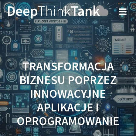
Przejdź
Deep
Think
Tank
do
treści
TRANSFORMACJA
BIZNESU POPRZEZ
INNOWACYJNE
APLIKACJE I
OPROGRAMOWANIE